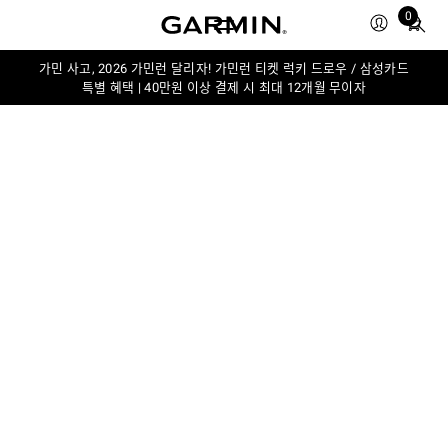
Total
0
items
in
가민 사고, 2026 가민런 달리자! 가민런 티켓 럭키 드로우 / 삼성카드
cart:
특별 혜택 | 40만원 이상 결제 시 최대 12개월 무이자
0