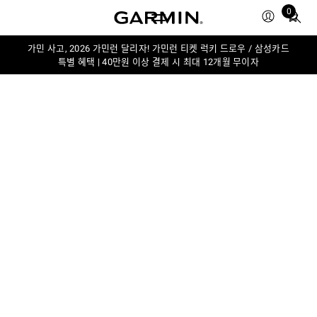
Total
0
items
in
가민 사고, 2026 가민런 달리자! 가민런 티켓 럭키 드로우 / 삼성카드
cart:
특별 혜택 | 40만원 이상 결제 시 최대 12개월 무이자
0