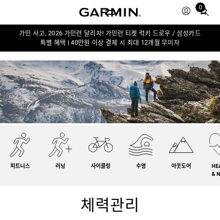
0
Total
items
in
가민 사고, 2026 가민런 달리자! 가민런 티켓 럭키 드로우 / 삼성카드
특별 혜택 | 40만원 이상 결제 시 최대 12개월 무이자
cart:
0
피트니스
러닝
사이클링
수영
아웃도어
HE
& 
체력관리