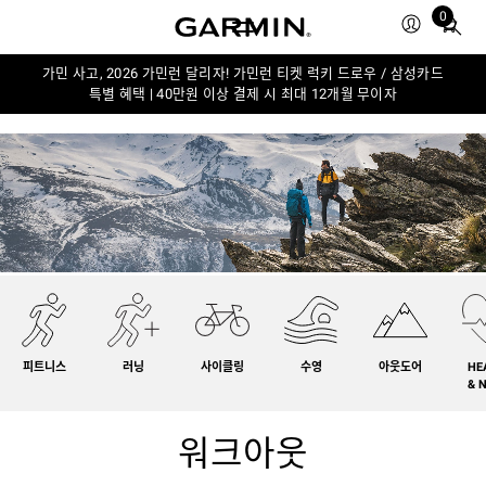
0
Total
items
in
가민 사고, 2026 가민런 달리자! 가민런 티켓 럭키 드로우 / 삼성카드
특별 혜택 | 40만원 이상 결제 시 최대 12개월 무이자
cart:
0
피트니스
러닝
사이클링
수영
아웃도어
HE
& 
워크아웃