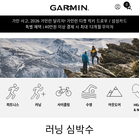
0
Total
items
in
가민 사고, 2026 가민런 달리자! 가민런 티켓 럭키 드로우 / 삼성카드
특별 혜택 | 40만원 이상 결제 시 최대 12개월 무이자
cart:
0
피트니스
러닝
사이클링
수영
아웃도어
HE
& 
러닝 심박수