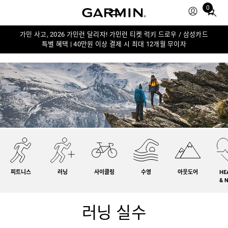
0
Total
items
in
가민 사고, 2026 가민런 달리자! 가민런 티켓 럭키 드로우 / 삼성카드
특별 혜택 | 40만원 이상 결제 시 최대 12개월 무이자
cart:
0
피트니스
러닝
사이클링
수영
아웃도어
HE
& 
러닝 실수