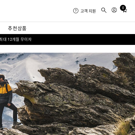
0
Total
고객 지원
items
in
내
추천상품
cart:
0
 최대 12개월 무이자