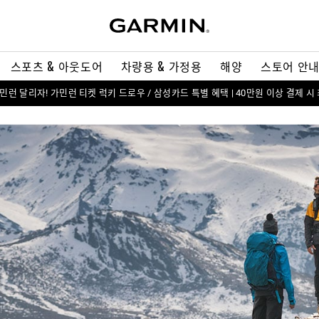
스포츠 & 아웃도어
차량용 & 가정용
해양
스토어 안
 가민런 달리자! 가민런 티켓 럭키 드로우 / 삼성카드 특별 혜택 | 40만원 이상 결제 시