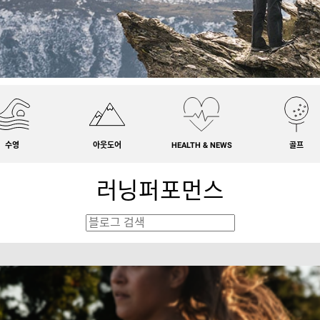
수영
아웃도어
HEALTH & NEWS
골프
러닝퍼포먼스