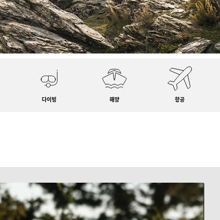
다이빙
해양
항공