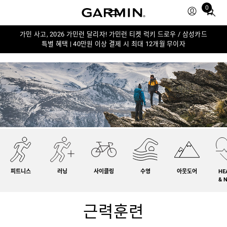
0
Total
items
in
가민 사고, 2026 가민런 달리자! 가민런 티켓 럭키 드로우 / 삼성카드
특별 혜택 | 40만원 이상 결제 시 최대 12개월 무이자
cart:
0
피트니스
러닝
사이클링
수영
아웃도어
HE
& 
근력훈련