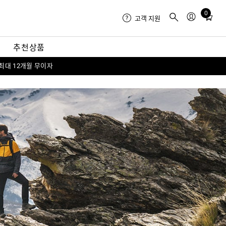
0
Total
고객 지원
items
in
내
추천상품
cart:
0
 최대 12개월 무이자