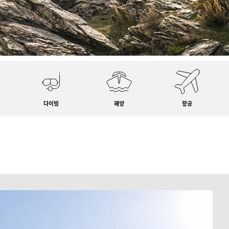
다이빙
해양
항공