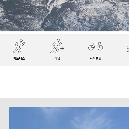
피트니스
러닝
사이클링