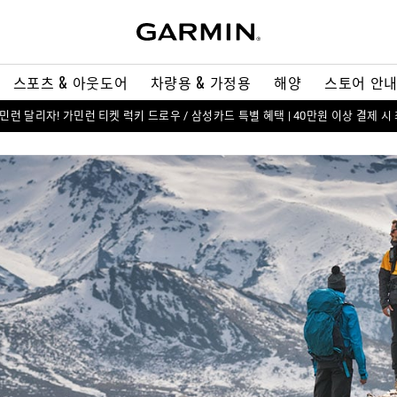
스포츠 & 아웃도어
차량용 & 가정용
해양
스토어 안
 가민런 달리자! 가민런 티켓 럭키 드로우 / 삼성카드 특별 혜택 | 40만원 이상 결제 시