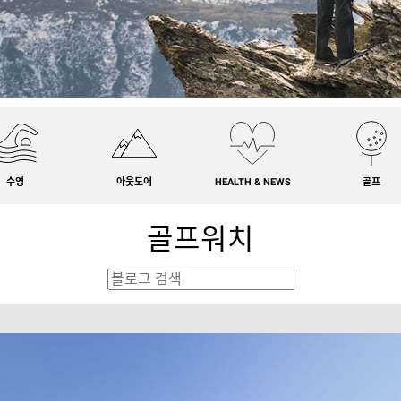
수영
아웃도어
HEALTH & NEWS
골프
골프워치