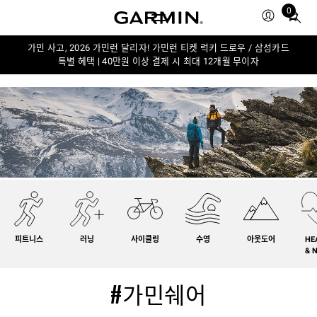
0
Total
items
in
가민 사고, 2026 가민런 달리자! 가민런 티켓 럭키 드로우 / 삼성카드
특별 혜택 | 40만원 이상 결제 시 최대 12개월 무이자
cart:
0
피트니스
러닝
사이클링
수영
아웃도어
HE
& 
#가민쉐어