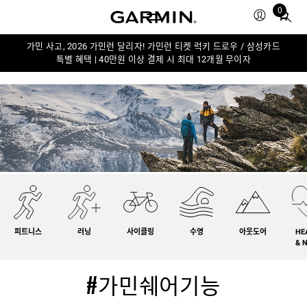
0
Total
items
in
가민 사고, 2026 가민런 달리자! 가민런 티켓 럭키 드로우 / 삼성카드
특별 혜택 | 40만원 이상 결제 시 최대 12개월 무이자
cart:
0
피트니스
러닝
사이클링
수영
아웃도어
HE
& 
#가민쉐어기능