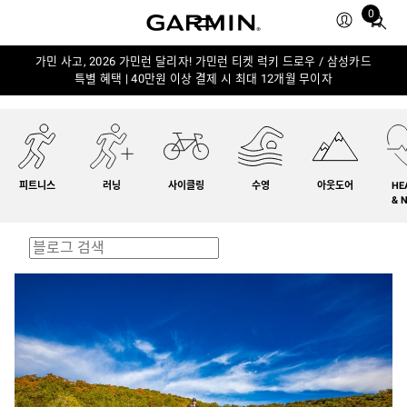
0
Total
items
in
가민 사고, 2026 가민런 달리자! 가민런 티켓 럭키 드로우 / 삼성카드
특별 혜택 | 40만원 이상 결제 시 최대 12개월 무이자
cart:
0
피트니스
러닝
사이클링
수영
아웃도어
HE
& 