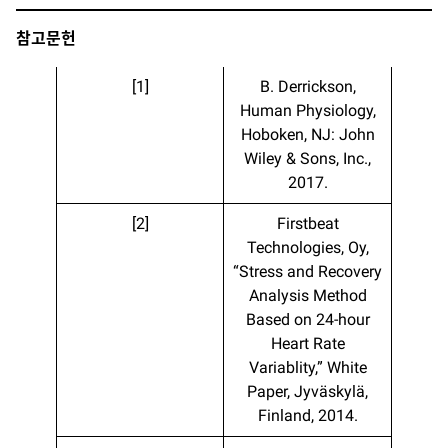
참고문헌
[1]
B. Derrickson,
Human Physiology,
Hoboken, NJ: John
Wiley & Sons, Inc.,
2017.
[2]
Firstbeat
Technologies, Oy,
“Stress and Recovery
Analysis Method
Based on 24-hour
Heart Rate
Variablity,” White
Paper, Jyväskylä,
Finland, 2014.