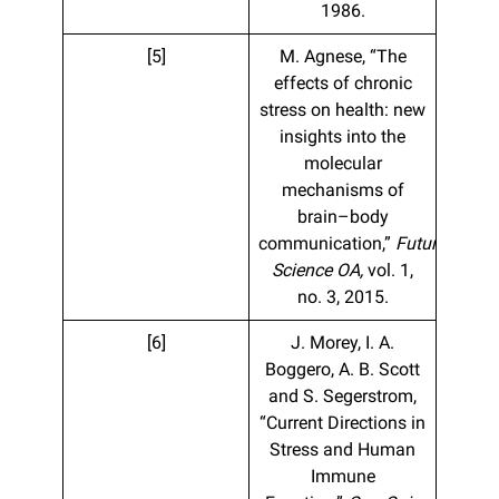
1986.
[5]
M. Agnese, “The
effects of chronic
stress on health: new
insights into the
molecular
mechanisms of
brain–body
communication,”
Future
Science OA,
vol. 1,
no. 3, 2015.
[6]
J. Morey, I. A.
Boggero, A. B. Scott
and S. Segerstrom,
“Current Directions in
Stress and Human
Immune