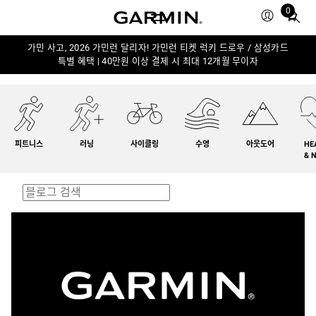
0
Total
items
in
가민 사고, 2026 가민런 달리자! 가민런 티켓 럭키 드로우 / 삼성카드
특별 혜택 | 40만원 이상 결제 시 최대 12개월 무이자
cart:
0
피트니스
러닝
사이클링
수영
아웃도어
HE
& 