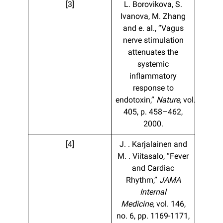
[3]
L. Borovikova, S.
Ivanova, M. Zhang
and e. al., “Vagus
nerve stimulation
attenuates the
systemic
inflammatory
response to
endotoxin,”
Nature,
vol.
405, p. 458–462,
2000.
[4]
J. . Karjalainen and
M. . Viitasalo, “Fever
and Cardiac
Rhythm,”
JAMA
Internal
Medicine,
vol. 146,
no. 6, pp. 1169-1171,