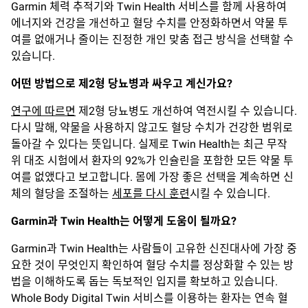
Garmin 체력 추적기와 Twin Health 서비스를 함께 사용하여
에너지와 건강을 개선하고 혈당 수치를 안정화하면서 약물 투
여를 없애거나 줄이는 진정한 개인 맞춤 접근 방식을 선택할 수
있습니다.
어떤
방법으로
제
2
형
당뇨병과
싸우고
계신가요
?
연구에 따르면
제2형 당뇨병도 개선하여 역전시킬 수 있습니다.
다시 말해, 약물을 사용하지 않고도 혈당 수치가 건강한 범위로
돌아갈 수 있다는 뜻입니다. 실제로 Twin Health는 최근 무작
위 대조 시험에서 환자의 92%가 인슐린을 포함한 모든 약물 투
여를 없앴다고 보고합니다. 몸에 가장 좋은 선택을 계속하면 신
체의 혈당을 조절하는
세포를 다시 훈련
시킬 수 있습니다.
Garmin
과
Twin Health
는
어떻게
도움이
될까요
?
Garmin과 Twin Health는 사람들이 고유한 신진대사에 가장 중
요한 것이 무엇인지 확인하여 혈당 수치를 정상화할 수 있는 방
법을 이해하도록 돕는 독보적인 입지를 확보하고 있습니다.
Whole Body Digital Twin 서비스를 이용하는 환자는 연속 혈