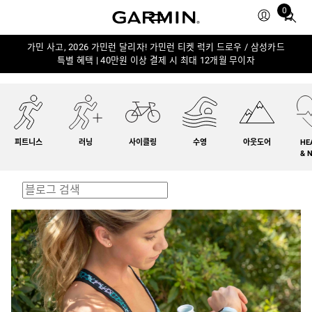
0
Total
items
in
가민 사고, 2026 가민런 달리자! 가민런 티켓 럭키 드로우 / 삼성카드
특별 혜택 | 40만원 이상 결제 시 최대 12개월 무이자
cart:
0
피트니스
러닝
사이클링
수영
아웃도어
HE
& 