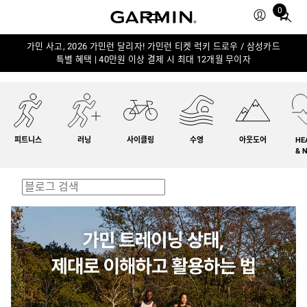
0
Total
items
in
가민 사고, 2026 가민런 달리자! 가민런 티켓 럭키 드로우 / 삼성카드
특별 혜택 | 40만원 이상 결제 시 최대 12개월 무이자
cart:
0
피트니스
러닝
사이클링
수영
아웃도어
HE
& 