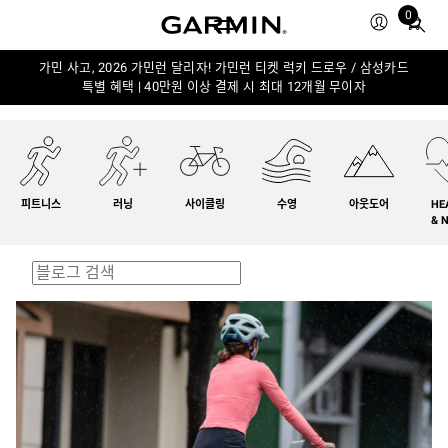
0
Total
items
in
가민 사고, 2026 가민런 달리자! 가민런 티켓 럭키 드로우 / 삼성카드
특별 혜택 | 40만원 이상 결제 시 최대 12개월 무이자
cart:
0
피트니스
러닝
사이클링
수영
아웃도어
HE
& 