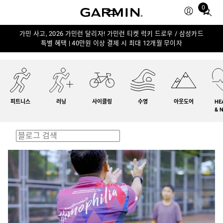
0
Total
items
in
가민 사고, 2026 가민런 달리자! 가민런 티켓 럭키 드로우 / 삼성카드
특별 혜택 | 40만원 이상 결제 시 최대 12개월 무이자
cart:
0
피트니스
러닝
사이클링
수영
아웃도어
HE
& 