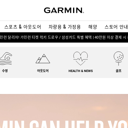
스포츠 & 아웃도어
차량용 & 가정용
해양
스토어 안
 가민런 달리자! 가민런 티켓 럭키 드로우 / 삼성카드 특별 혜택 | 40만원 이상 결제 시
수영
아웃도어
HEALTH & NEWS
골프