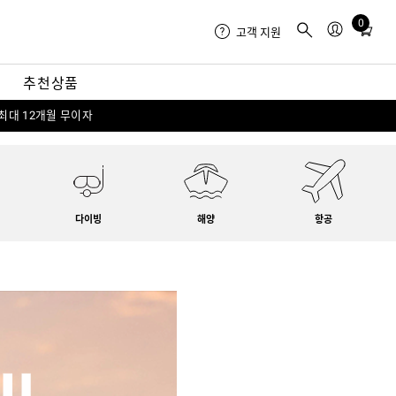
0
Total
고객 지원
items
in
내
추천상품
cart:
0
 최대 12개월 무이자
다이빙
해양
항공