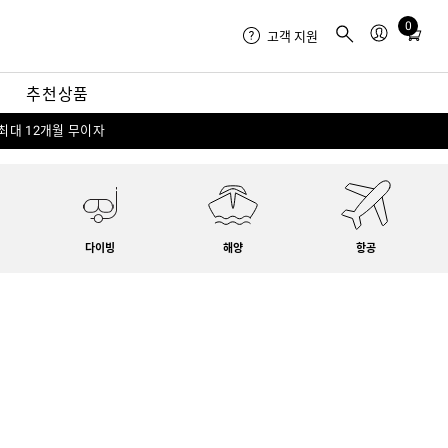
0
Total
고객 지원
items
in
내
추천상품
cart:
0
 최대 12개월 무이자
다이빙
해양
항공