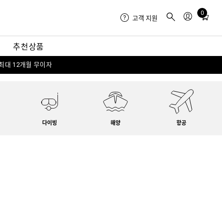
0
Total
고객 지원
items
in
내
추천상품
cart:
0
 최대 12개월 무이자
다이빙
해양
항공