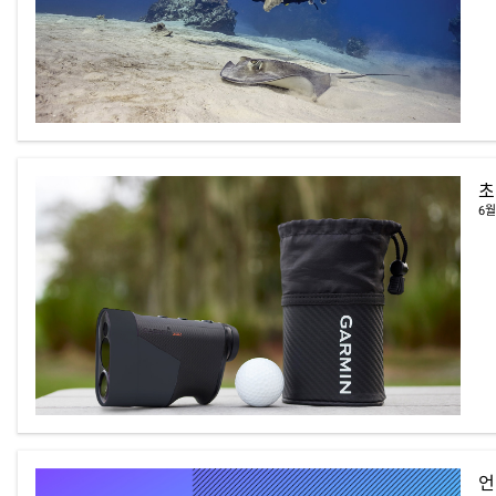
초
6월
언