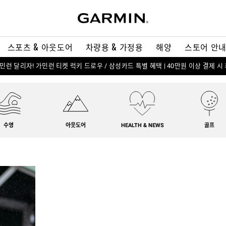
스포츠 & 아웃도어
차량용 & 가정용
해양
스토어 안
 가민런 달리자! 가민런 티켓 럭키 드로우 / 삼성카드 특별 혜택 | 40만원 이상 결제 시
수영
아웃도어
HEALTH & NEWS
골프