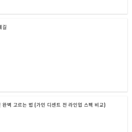
순례길
 완벽 고르는 법 (가민 디센트 전 라인업 스펙 비교)