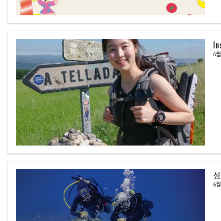
I
6월
심
6월