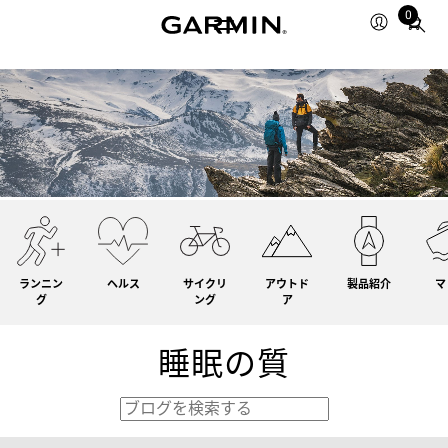
0
Total
items
in
cart:
0
ランニン
ヘルス
サイクリ
アウトド
製品紹介
マ
グ
ング
ア
睡眠の質