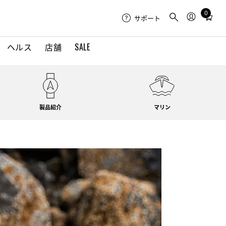
0
Total
サポート
items
in
ヘルス
店舗
SALE
cart:
0
製品紹介
マリン