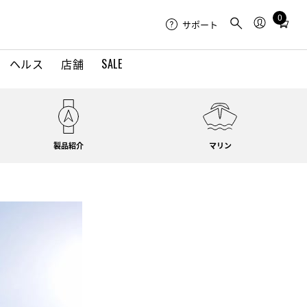
0
Total
サポート
items
in
ヘルス
店舗
SALE
cart:
0
製品紹介
マリン