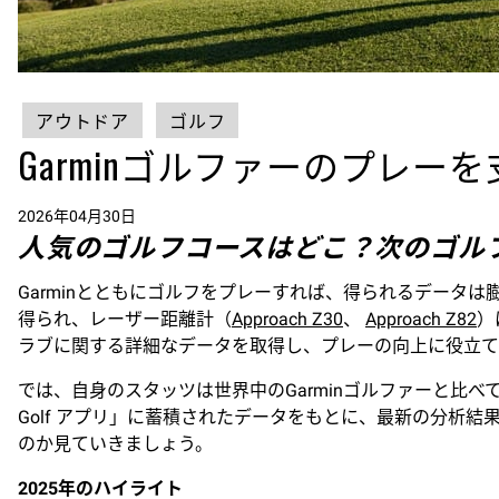
アウトドア
ゴルフ
Garminゴルファーのプレ
2026年04月30日
人気のゴルフコースはどこ？次のゴル
Garminとともにゴルフをプレーすれば、得られるデータは
得られ、レーザー距離計（
Approach Z30
、
Approach Z82
）
ラブに関する詳細なデータを取得し、プレーの向上に役立
では、自身のスタッツは世界中のGarminゴルファーと比
Golf アプリ」に蓄積されたデータをもとに、最新の分析結
のか見ていきましょう。
2025年のハイライト