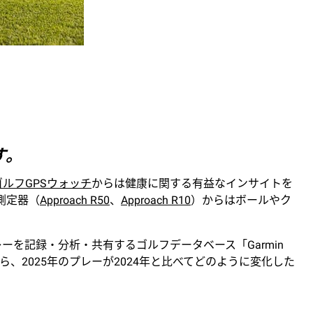
す。
ゴルフGPSウォッチ
からは健康に関する有益なインサイトを
測定器（
Approach R50
、
Approach R10
）からはボールやク
ーを記録・分析・共有するゴルフデータベース「Garmin
、2025年のプレーが2024年と比べてどのように変化した