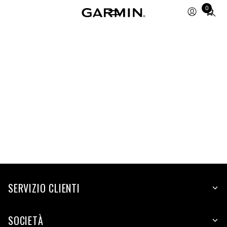
Total
0
items
in
cart:
0
SERVIZIO CLIENTI
SOCIETÀ