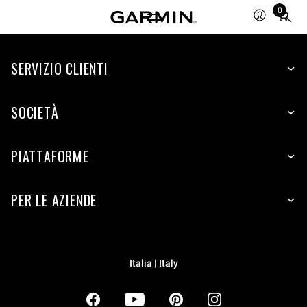
0
Total
items
in
SERVIZIO CLIENTI
cart:
0
SOCIETÀ
PIATTAFORME
PER LE AZIENDE
Italia | Italy