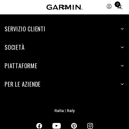
0
Total
items
in
SERVIZIO CLIENTI
cart:
0
SOCIETÀ
PIATTAFORME
PER LE AZIENDE
Italia | Italy