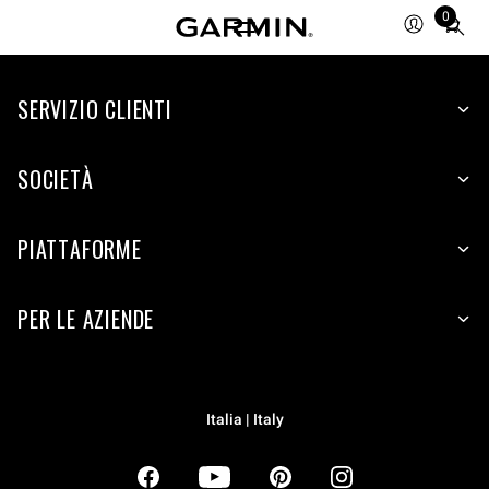
0
Total
items
in
SERVIZIO CLIENTI
cart:
0
SOCIETÀ
PIATTAFORME
PER LE AZIENDE
Italia | Italy