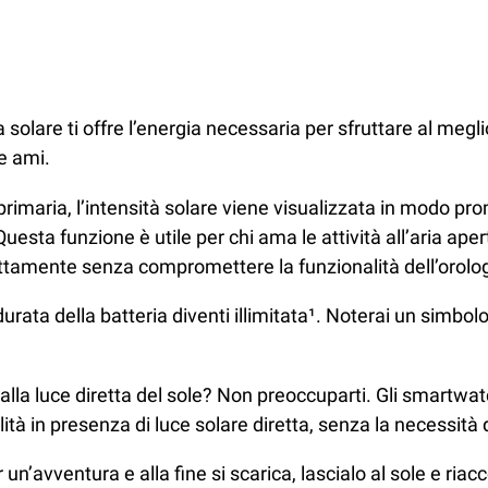
a solare ti offre l’energia necessaria per sfruttare al megl
he ami.
rimaria, l’intensità solare viene visualizzata in modo pro
 Questa funzione è utile per chi ama le attività all’aria ap
rfettamente senza compromettere la funzionalità dell’orolo
urata della batteria diventi illimitata¹. Noterai un simbolo 
o alla luce diretta del sole? Non preoccuparti. Gli smartwa
ità in presenza di luce solare diretta, senza la necessità 
r un’avventura e alla fine si scarica, lascialo al sole e ria