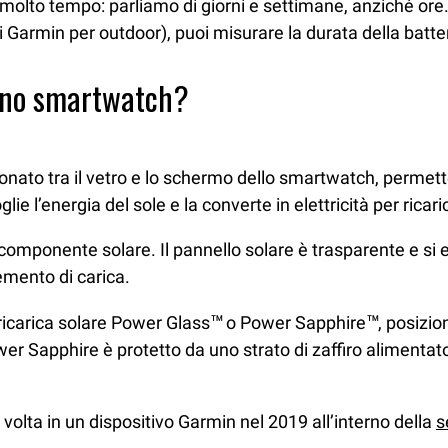
olto tempo: parliamo di giorni e settimane, anziché ore. 
Garmin per outdoor), puoi misurare la durata della batteri
 uno smartwatch?
ionato tra il vetro e lo schermo dello smartwatch, permett
e l’energia del sole e la converte in elettricità per ricaric
onente solare. Il pannello solare è trasparente e si es
remento di carica.
di ricarica solare Power Glass™ o Power Sapphire™, posizio
wer Sapphire è protetto da uno strato di zaffiro alimentat
a volta in un dispositivo Garmin nel 2019 all’interno della
s