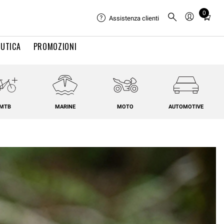
0
Total
Assistenza clienti
items
in
UTICA
PROMOZIONI
cart:
0
MTB
MARINE
MOTO
AUTOMOTIVE