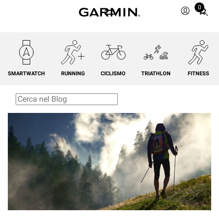
0
Total
items
in
cart:
0
SMARTWATCH
RUNNING
CICLISMO
TRIATHLON
FITNESS