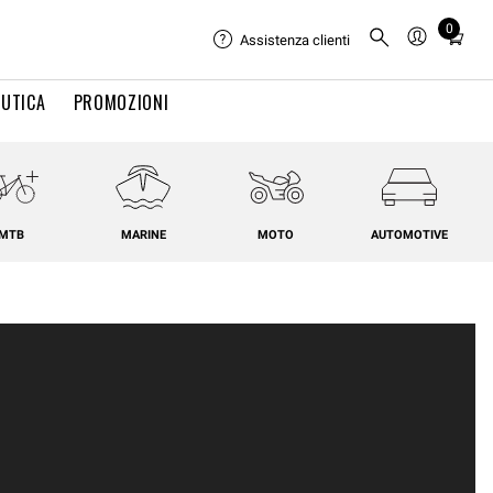
0
Total
Assistenza clienti
items
in
UTICA
PROMOZIONI
cart:
0
MTB
MARINE
MOTO
AUTOMOTIVE