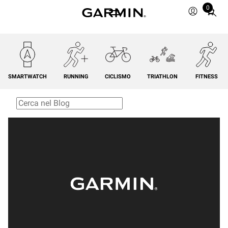
0
Total
items
in
cart:
0
SMARTWATCH
RUNNING
CICLISMO
TRIATHLON
FITNESS