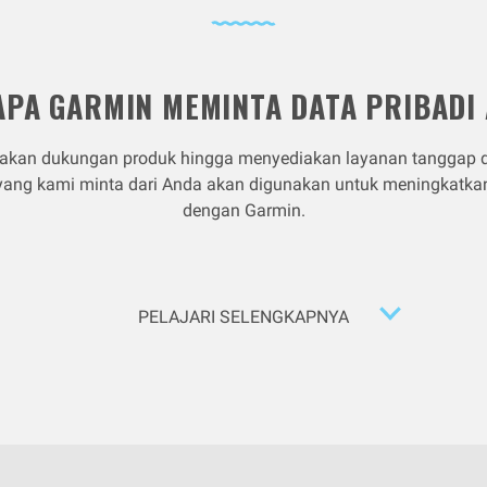
PA GARMIN MEMINTA DATA PRIBADI
iakan dukungan produk hingga menyediakan layanan tanggap dar
 yang kami minta dari Anda akan digunakan untuk meningkatk
dengan Garmin.
PELAJARI SELENGKAPNYA