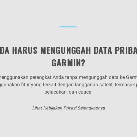
DA HARUS MENGUNGGAH DATA PRIBA
GARMIN?
menggunakan perangkat Anda tanpa mengunggah data ke Garmin
unakan fitur yang terkait dengan langganan satelit, termasuk
pelacakan, dan cuaca.
Lihat Kebijakan Privasi Selengkapnya