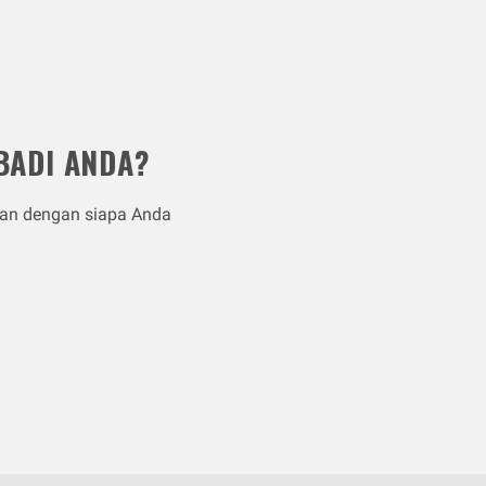
BADI ANDA?
dan dengan siapa Anda