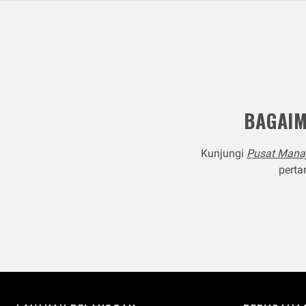
BAGAIM
Kunjungi
Pusat Mana
perta