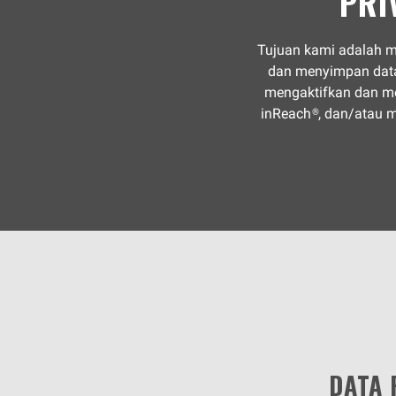
PRI
Tujuan kami adalah 
dan menyimpan data
mengaktifkan dan m
inReach®, dan/atau m
DATA 