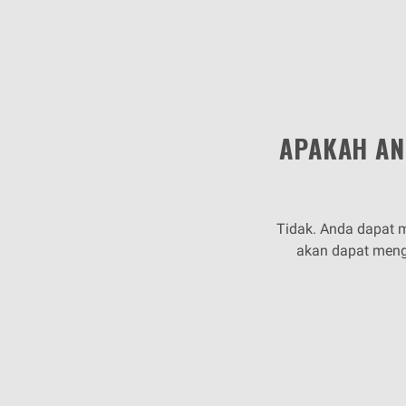
APAKAH AN
Tidak. Anda dapat 
akan dapat mengg