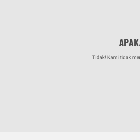
APAK
Tidak! Kami tidak me