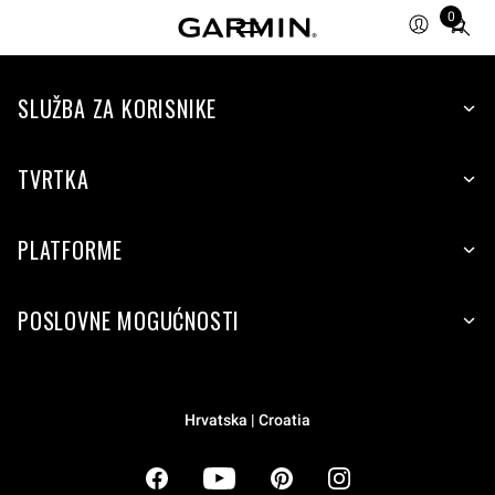
0
Total
items
in
cart:
SLUŽBA ZA KORISNIKE
0
TVRTKA
PLATFORME
POSLOVNE MOGUĆNOSTI
Hrvatska | Croatia