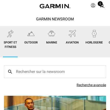
0
Total
items
in
GARMIN NEWSROOM
cart:
0
SPORT ET
OUTDOOR
MARINE
AVIATION
HORLOGERIE
FITNESS
Recherche avancée