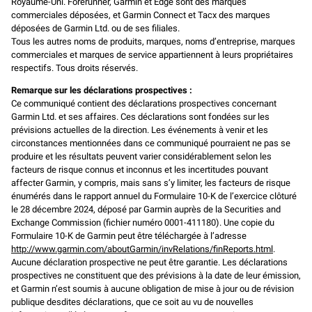
Royaume-Uni. Forerunner, Garmin et Edge sont des marques
commerciales déposées, et Garmin Connect et Tacx des marques
déposées de Garmin Ltd. ou de ses filiales.
Tous les autres noms de produits, marques, noms d’entreprise, marques
commerciales et marques de service appartiennent à leurs propriétaires
respectifs. Tous droits réservés.
Remarque sur les déclarations prospectives :
Ce communiqué contient des déclarations prospectives concernant
Garmin Ltd. et ses affaires. Ces déclarations sont fondées sur les
prévisions actuelles de la direction. Les événements à venir et les
circonstances mentionnées dans ce communiqué pourraient ne pas se
produire et les résultats peuvent varier considérablement selon les
facteurs de risque connus et inconnus et les incertitudes pouvant
affecter Garmin, y compris, mais sans s’y limiter, les facteurs de risque
énumérés dans le rapport annuel du Formulaire 10-K de l’exercice clôturé
le 28 décembre 2024, déposé par Garmin auprès de la Securities and
Exchange Commission (fichier numéro 0001-411180). Une copie du
Formulaire 10-K de Garmin peut être téléchargée à l’adresse
http://www.garmin.com/aboutGarmin/invRelations/finReports.html
.
Aucune déclaration prospective ne peut être garantie. Les déclarations
prospectives ne constituent que des prévisions à la date de leur émission,
et Garmin n’est soumis à aucune obligation de mise à jour ou de révision
publique desdites déclarations, que ce soit au vu de nouvelles