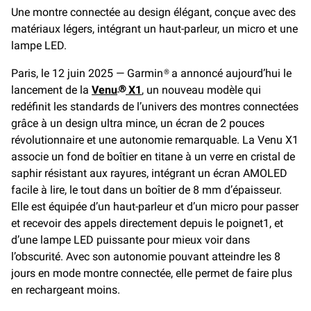
e
i
y
Une montre connectée au design élégant, conçue avec des
b
l
L
matériaux légers, intégrant un haut-parleur, un micro et une
o
i
o
n
lampe LED.
k
k
Paris, le 12 juin 2025 — Garmin® a annoncé aujourd’hui le
lancement de la
Venu
X1
, un nouveau modèle qui
®
redéfinit les standards de l’univers des montres connectées
grâce à un design ultra mince, un écran de 2 pouces
révolutionnaire et une autonomie remarquable. La Venu X1
associe un fond de boîtier en titane à un verre en cristal de
saphir résistant aux rayures, intégrant un écran AMOLED
facile à lire, le tout dans un boîtier de 8 mm d’épaisseur.
Elle est équipée d’un haut-parleur et d’un micro pour passer
et recevoir des appels directement depuis le poignet1, et
d’une lampe LED puissante pour mieux voir dans
l’obscurité. Avec son autonomie pouvant atteindre les 8
jours en mode montre connectée, elle permet de faire plus
en rechargeant moins.