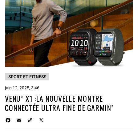
SPORT ET FITNESS
juin 12, 2025, 3:46
VENU® X1 :LA NOUVELLE MONTRE
CONNECTÉE ULTRA FINE DE GARMIN®
F
E
C
X
a
m
o
c
a
p