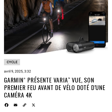
CYCLE
avril 9, 2025, 3:32
GARMIN® PRÉSENTE VARIA™ VUE, SON
PREMIER FEU AVANT DE VÉLO DOTÉ D’UNE
CAMÉRA 4K
F
E
C
X
a
m
o