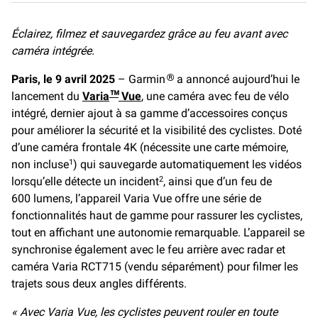
c
a
p
e
i
y
Éclairez, filmez et sauvegardez grâce au feu avant avec
b
l
L
caméra intégrée.
o
i
o
n
Paris, le 9 avril 2025
k
k
– Garmin
a annoncé aujourd’hui le
®
lancement du
Varia
Vue
, une caméra avec feu de vélo
™
intégré, dernier ajout à sa gamme d’accessoires conçus
pour améliorer la sécurité et la visibilité des cyclistes. Doté
d’une caméra frontale 4K (nécessite une carte mémoire,
non incluse
) qui sauvegarde automatiquement les vidéos
1
lorsqu’elle détecte un incident
, ainsi que d’un feu de
2
600 lumens, l’appareil Varia Vue offre une série de
fonctionnalités haut de gamme pour rassurer les cyclistes,
tout en affichant une autonomie remarquable. L’appareil se
synchronise également avec le feu arrière avec radar et
caméra Varia RCT715 (vendu séparément) pour filmer les
trajets sous deux angles différents.
« Avec Varia Vue, les cyclistes peuvent rouler en toute