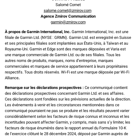
Salomé Cornet
salome.cornet@zmirov.com
Agence Zmirov Communication
garmin@zmirov.com
À propos de Garmin International, Inc.
Garmin International, Inc. est une
filiale de Garmin Ltd. (NYSE : GRMN). Garmin Ltd. est enregistré en Suisse
et ses principales filiales sont implantées aux États-Unis, à Taïwan et au
Royaume-Uni. Garmin et Edge sont des marques déposées et Varia est
une marque commerciale de Garmin Ltd. ou de ses filiales. Tous les
autres noms de produits, marques, noms d’entreprise, marques
commerciales et marques de service appartiennent à leurs propriétaires
respectifs. Tous droits réservés. Wi-Fi est une marque déposée par Wi-Fi
Alliance
.
Remarque sur les déclarations prospectives :
Ce communiqué contient
des déclarations prospectives concernant Garmin Ltd. et ses affaires.
Ces déclarations sont fondées sur les prévisions actuelles de la direction.
Les événements à venir et les circonstances mentionnées dans ce
communiqué pourraient ne pas se produire et les résultats peuvent varier
considérablement selon les facteurs de risque connus et inconnus et les
incertitudes pouvant affecter Garmin, y compris, mais sans s’y limiter, les
facteurs de risque énumérés dans le rapport annuel du Formulaire 10-K
de l’exercice clôturé le 28 décembre 2024, déposé par Garmin auprès de