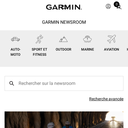
0
Total
items
in
GARMIN NEWSROOM
cart:
0
AUTO-
SPORT ET
OUTDOOR
MARINE
AVIATION
MOTO
FITNESS
Recherche avancée