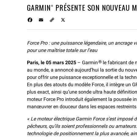
GARMIN® PRÉSENTE SON NOUVEAU M
F
E
C
X
a
m
o
c
a
p
e
i
y
Force Pro : une puissance légendaire, un ancrage vi
b
l
L
pour une maîtrise totale sur l’eau
o
i
o
n
Paris, le 05 mars 2025
k
k
– Garmin
le fabricant de 
®
au monde, a annoncé aujourd’hui la sortie du nou
pour offrir une puissance exceptionnelle et la tec
En plus des atouts du modèle Force, il intègre un G
plus exact, ainsi qu’une sonde ultra haute définit
moteur Force Pro introduit également la poussée inv
manœuvrer en douceur dans les espaces restreints
« Le moteur électrique Garmin Force s’est imposé 
pêcheurs, qu’ils soient professionnels ou amateur
technologie de positionnement la plus avancée, ain