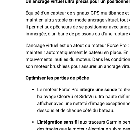
Un ancrage virtuel ultra précis pour un positionne
Équipé d’un capteur de signaux GPS multibande et d
maintien ultra stable en mode ancrage virtuel, tout e
Il permet aux pêcheurs de se positionner avec une pr
immergée, d’un banc de poissons ou d’une rupture 
L’ancrage virtuel est un atout du moteur Force Pro 
maintenir automatiquement le bateau en place. En ea
mouvements inutiles du moteur. Dans les conditions 
son moteur brushless pour assurer un ancrage virt
Optimiser les parties de pêche
Le moteur Force Pro
intègre une sonde
tout-
balayage ClearVü et SideVü ultra haute défini
afficher avec une netteté d’image exceptionnel
dessous et de chaque côté du bateau.
L’
intégration sans fil
aux traceurs Garmin perm
des tracés que le moteur électrique suivra pen