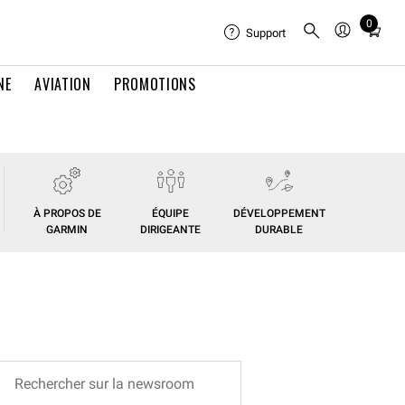
0
Total
Support
items
in
NE
AVIATION
PROMOTIONS
cart:
0
À PROPOS DE
ÉQUIPE
DÉVELOPPEMENT
GARMIN
DIRIGEANTE
DURABLE