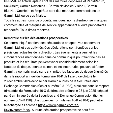
GPSMAP et ActiveCaptain sont des marques déposées et RapidReturn,
SailAssist, Garmin Navionics+, Garmin Navionics Vision+, Garmin
BlueNet, OneHelm et EmpirBus sont des marques commerciales de
Garmin Ltd. ou de ses filiales.
Tous les autres noms de produits, marques, noms d’entreprise, marques
commerciales et marques de service appartiennent à leurs propriétaires
respectifs. Tous droits réservés.
Remarque sur les déclarations prospectives :
Ce communiqué contient des déclarations prospectives concernant
Garmin Ltd. et ses activités. Ces déclarations sont fondées sur les
prévisions actuelles de la direction. Les événements à venir et les
circonstances mentionnées dans ce communiqué pourraient ne pas se
produire et les résultats peuvent varier considérablement selon les
facteurs de risque, connus ou non, et les incertitudes pouvant affecter
Garmin, y compris, mais sans s’y limiter, les facteurs de risque énumérés
dans le rapport annuel du Formulaire 10-K de l’exercice clôturé le
28 décembre 2024 déposé par Garmin auprès de la Securities and
Exchange Commission (fichier numéro 0-31983), ainsi que dans le rapport
trimestriel du Formulaire 10-Q du trimestre clôturé le 28 juin 2025, déposé
par Garmin auprès de la Securities and Exchange Commission (fichier
numéro 001-41118). Une copie des formulaires 10-K et 10-Q peut être
téléchargée à l’adresse
https://www.garmin.com/en-
US/investors/sec/
. Aucune déclaration prospective ne peut être