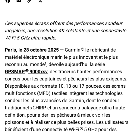
F
E
C
X
a
m
o
c
a
p
e
i
y
Ces superbes écrans offrent des performances sondeur
b
l
L
inégalées, une résolution 4K éclatante et une connectivité
o
i
o
n
Wi-Fi 5 GHz ultra rapide.
k
k
Paris, le 28 octobre 2025 —
Garmin
le fabricant de
®
matériel électronique marin le plus innovant et le plus
reconnu au monde
, dévoile aujourd’hui la série
1
GPSMAP
9000xsv
, des traceurs hautes performances
®
conçus pour les capitaines et pêcheurs les plus exigeants.
Disponibles aux formats 10, 13 ou 17 pouces, ces écrans
multifonctions (MFD) tactiles intègrent les technologies
sondeur les plus avancées de Garmin, dont le sondeur
traditionnel xCHIRP et un sondeur à balayage ultra haute
définition, pour aider les pêcheurs à mieux voir les
poissons et à réaliser de plus belles prises. Les utilisateurs
bénéficient d’une connectivité Wi-Fi
5 GHz pour des
®