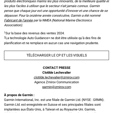
produits électroniques marins les plus innovants, de la meilleure qualité et
les plus faciles à utiliser que le secteur n’ait jamais connus. Garmin
pense que chaque jour est une opportunité d’innover et une chance de se
dépasser. Pour la onzième année consécutive, Garmin a été nommé
Fabricant de l’année
par la NMEA (National Marine Electronics
Association).
1
Sur la base des revenus des ventes 2024.
2
La technologie Auto Guidance+ ne doit être utilisée qu’à des fins de
planification et ne remplace en aucun cas une navigation prudente.
TÉLÉCHARGER LE CP ET LES VISUELS
CONTACT PRESSE
Clotilde Lechevalier
clotilde.lechevalier@zmirov.com
Agence Zmirov Communication
garmin@zmirov.com
À propos de Garmin :
Garmin International, Inc. est une filiale de Garmin Ltd. (NYSE : GRMN).
Garmin Ltd. est enregistrée en Suisse et ses principales filiales sont
implantées aux États-Unis, à Taïwan et au Royaume-Uni. Garmin,