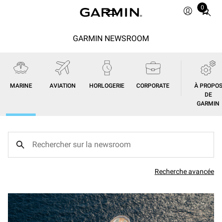
0
Total
items
in
GARMIN NEWSROOM
cart:
0
MARINE
AVIATION
HORLOGERIE
CORPORATE
À PROPO
DE
GARMIN
Recherche avancée