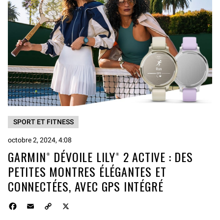
SPORT ET FITNESS
octobre 2, 2024, 4:08
GARMIN® DÉVOILE LILY® 2 ACTIVE : DES
PETITES MONTRES ÉLÉGANTES ET
CONNECTÉES, AVEC GPS INTÉGRÉ
F
E
C
X
a
m
o