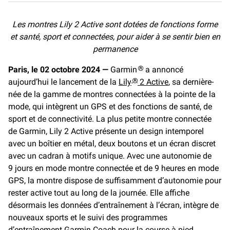
c
a
p
e
i
y
Les montres Lily 2 Active sont dotées de fonctions forme
b
l
L
et santé, sport et connectées, pour aider à se sentir bien en
o
i
o
n
permanence
k
k
Paris, le 02 octobre 2024 —
Garmin
a annoncé
®
aujourd’hui le lancement de la
Lily
2 Active
, sa dernière-
®
née de la gamme de montres connectées à la pointe de la
mode, qui intègrent un GPS et des fonctions de santé, de
sport et de connectivité. La plus petite montre connectée
de Garmin, Lily 2 Active présente un design intemporel
avec un boîtier en métal, deux boutons et un écran discret
avec un cadran à motifs unique. Avec une autonomie de
9 jours en mode montre connectée et de 9 heures en mode
GPS, la montre dispose de suffisamment d’autonomie pour
rester active tout au long de la journée. Elle affiche
désormais les données d’entraînement à l’écran, intègre de
nouveaux sports et le suivi des programmes
d’entraînement Garmin Coach pour la course à pied.