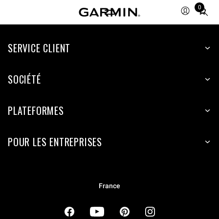
0
Total
items
in
cart:
SERVICE CLIENT
0
SOCIÉTÉ
PLATEFORMES
POUR LES ENTREPRISES
France