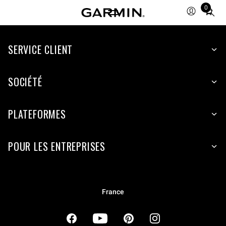
0
Total
items
in
cart:
SERVICE CLIENT
0
SOCIÉTÉ
PLATEFORMES
POUR LES ENTREPRISES
France