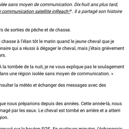
culée sans moyen de communication. Dix-huit ans plus tard,
 communication satellite inReach®
. Il a partagé son histoire
1
rs de sorties de pêche et de chasse.
chasse à l’élan tôt le matin quand le jeune cheval que je
naire qui a réussi à dégager le cheval, mais j’étais grièvement
urs.
. À la tombée de la nuit, je ne vous explique pas le soulagement
ai dans une région isolée sans moyen de communication. »
consulter la météo et échanger des messages avec des
que nous préparions depuis des années. Cette année-là, nous
gé par les eaux. Le cheval est tombé en arrière et a atterri
gion.
t appuyé sur le bouton SOS. En quelques minutes, j’échangeais