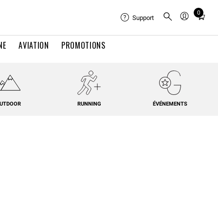
0
Total
Support
items
in
NE
AVIATION
PROMOTIONS
cart:
0
UTDOOR
RUNNING
ÉVÉNEMENTS