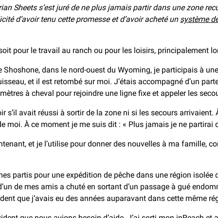
rian Sheets s’est juré de ne plus jamais partir dans une zone re
licité d’avoir tenu cette promesse et d’avoir acheté un
système de
t pour le travail au ranch ou pour les loisirs, principalement lo
 Shoshone, dans le nord-ouest du Wyoming, je participais à une 
uisseau, et il est retombé sur moi. J’étais accompagné d’un parte
omètres à cheval pour rejoindre une ligne fixe et appeler les seco
 s’il avait réussi à sortir de la zone ni si les secours arrivaient
 de moi. À ce moment je me suis dit : « Plus jamais je ne partir
enant, et je l’utilise pour donner des nouvelles à ma famille, 
es partis pour une expédition de pêche dans une région isolée 
l d’un de mes amis a chuté en sortant d’un passage à gué endomma
cident que j’avais eu des années auparavant dans cette même ré
t évident que nous avions besoin d’aide. J’ai sorti mon inReach e