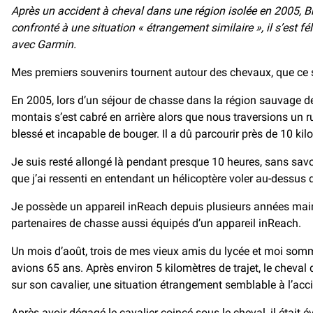
Après un accident à cheval dans une région isolée en 2005, B
confronté à une situation « étrangement similaire », il s’est fé
avec Garmin.
Mes premiers souvenirs tournent autour des chevaux, que ce soi
En 2005, lors d’un séjour de chasse dans la région sauvage de
montais s’est cabré en arrière alors que nous traversions un r
blessé et incapable de bouger. Il a dû parcourir près de 10 kil
Je suis resté allongé là pendant presque 10 heures, sans savoir
que j’ai ressenti en entendant un hélicoptère voler au-dessus
Je possède un appareil inReach depuis plusieurs années maint
partenaires de chasse aussi équipés d’un appareil inReach.
Un mois d’août, trois de mes vieux amis du lycée et moi somm
avions 65 ans. Après environ 5 kilomètres de trajet, le cheva
sur son cavalier, une situation étrangement semblable à l’ac
Après avoir dégagé le cavalier coincé sous le cheval, il étai