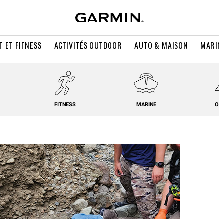
T ET FITNESS
ACTIVITÉS OUTDOOR
AUTO & MAISON
MARI
FITNESS
MARINE
O