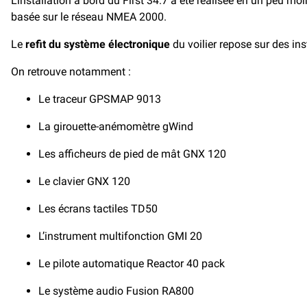
L’installation à bord du First 34.7 a été réalisée en un peu m
basée sur le réseau NMEA 2000.
Le
refit du système électronique
du voilier repose sur des i
On retrouve notamment :
Le traceur GPSMAP 9013
La girouette-anémomètre gWind
Les afficheurs de pied de mât GNX 120
Le clavier GNX 120
Les écrans tactiles TD50
L’instrument multifonction GMI 20
Le pilote automatique Reactor 40 pack
Le système audio Fusion RA800