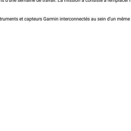
oins d’une semaine de travail. La mission a consisté à remplacer
nstruments et capteurs Garmin interconnectés au sein d’un même