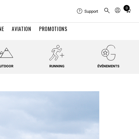
0
Total
Support
items
in
NE
AVIATION
PROMOTIONS
cart:
0
UTDOOR
RUNNING
ÉVÉNEMENTS