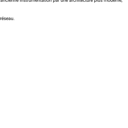
 l’ancienne instrumentation par une architecture plus moderne,
 réseau.