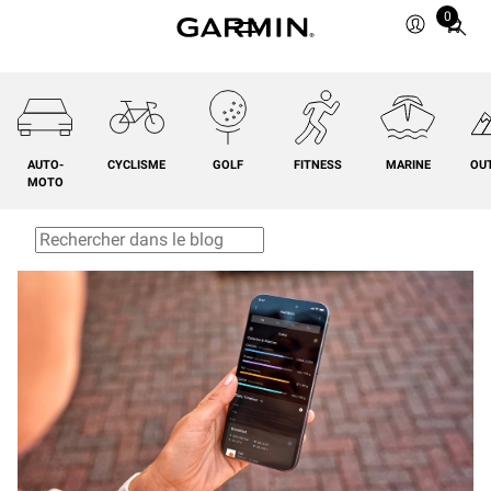
0
Total
items
in
cart:
0
AUTO-
CYCLISME
GOLF
FITNESS
MARINE
OU
MOTO