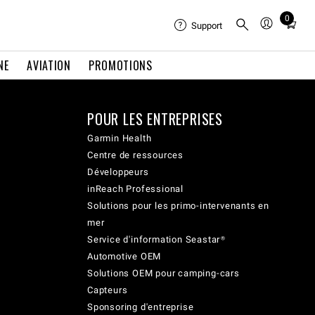
0
Total
Support
items
in
NE
AVIATION
PROMOTIONS
cart:
0
POUR LES ENTREPRISES
Garmin Health
Centre de ressources
Développeurs
inReach Professional
Solutions pour les primo-intervenants en
mer
Service d'information Seastar®
Automotive OEM
Solutions OEM pour camping-cars
Capteurs
Sponsoring d'entreprise