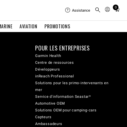
0
Total
Assistance
items
in
MARINE
AVIATION
PROMOTIONS
cart:
0
POUR LES ENTREPRISES
Garmin Health
Centre de ressources
Développeurs
inReach Professional
Solutions pour les primo-intervenants en
mer
Service d'information Seastar®
Automotive OEM
Solutions OEM pour camping-cars
Capteurs
Ambassadeurs