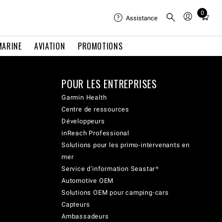
0
Total
Assistance
items
in
MARINE
AVIATION
PROMOTIONS
cart:
0
POUR LES ENTREPRISES
Garmin Health
Centre de ressources
Développeurs
inReach Professional
Solutions pour les primo-intervenants en
mer
Service d'information Seastar®
Automotive OEM
Solutions OEM pour camping-cars
Capteurs
Ambassadeurs