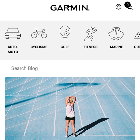
0
Total
items
in
cart:
0
AUTO-
CYCLISME
GOLF
FITNESS
MARINE
OU
MOTO