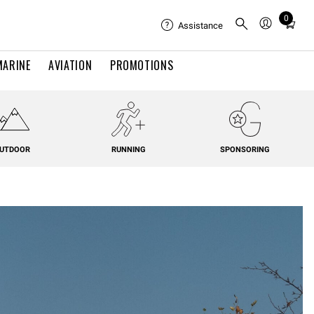
0
Total
Assistance
items
in
MARINE
AVIATION
PROMOTIONS
cart:
0
UTDOOR
RUNNING
SPONSORING