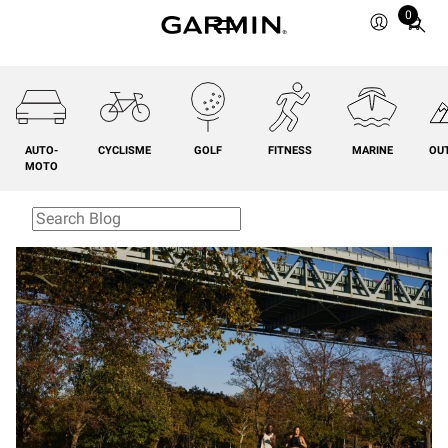
0
Total
items
in
cart:
0
AUTO-
CYCLISME
GOLF
FITNESS
MARINE
OU
MOTO