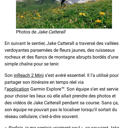
Photos de
Jake Catterall
En suivant le sentier, Jake Catterall a traversé des vallées
verdoyantes parsemées de fleurs jaunes, des ruisseaux
rocheux et des flancs de montagne abrupts bordés d’une
simple chaîne pour se tenir.
Son
inReach 2 Mini
s’est avéré essentiel. Il l’a utilisé pour
partager son itinéraire en temps réel via
l’
application
Garmin Explore™. Son équipe s’en est servie
pour choisir les lieux où elle allait prendre des photos et
des vidéos de Jake Catterall pendant sa course. Sans ça,
son équipe ne pouvait pas le localiser lorsqu’il sortait du
réseau cellulaire, c’est-à-dire souvent.
«
Parfois, je me sentais vraiment seul », se souvient Jake