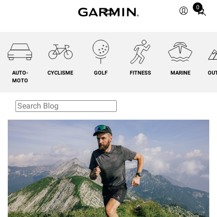
0
Total
items
in
cart:
0
AUTO-
CYCLISME
GOLF
FITNESS
MARINE
OU
MOTO