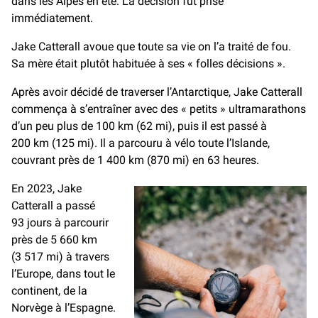
dans les Alpes en été. La décision fut prise
immédiatement.
Jake Catterall avoue que toute sa vie on l’a traité de fou.
Sa mère était plutôt habituée à ses « folles décisions ».
Après avoir décidé de traverser l’Antarctique, Jake Catterall
commença à s’entraîner avec des « petits » ultramarathons
d’un peu plus de 100 km (62 mi), puis il est passé à
200 km (125 mi). Il a parcouru à vélo toute l’Islande,
couvrant près de 1 400 km (870 mi) en 63 heures.
En 2023, Jake
Catterall a passé
93 jours à parcourir
près de 5 660 km
(3 517 mi) à travers
l’Europe, dans tout le
continent, de la
Norvège à l’Espagne.